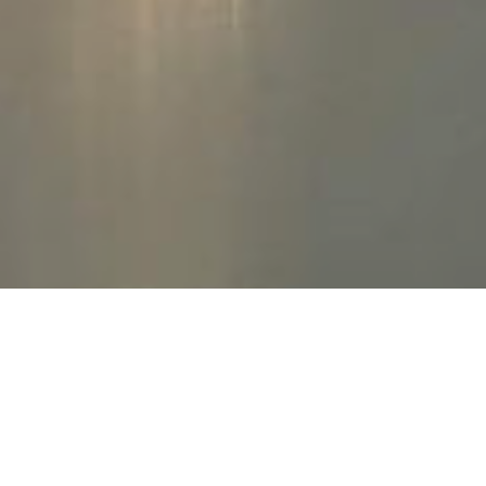
Uitlaatservice
Trimsalon
Reserveren
Liever bellen?
013 36 99 272
© Copyright 2023-2026 Doggies &More. Alle rechten
voorbehouden.