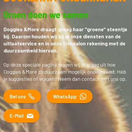
Groen doen we samen
Doggies &More draagt graag haar "groene" steentje
bij. Daarom houden wij bij al onze diensten van de
uitlaatservice en in onze trimsalon rekening met de
duurzaamheid hiervan.
Op deze speciale pagina leggen wij je graag uit hoe
Doggies &More zo duurzaam mogelijk onderneemt. Heb
je suggesties of vragen? Neem dan contact met ons op.
Bel ons
WhatsApp
E-Mail