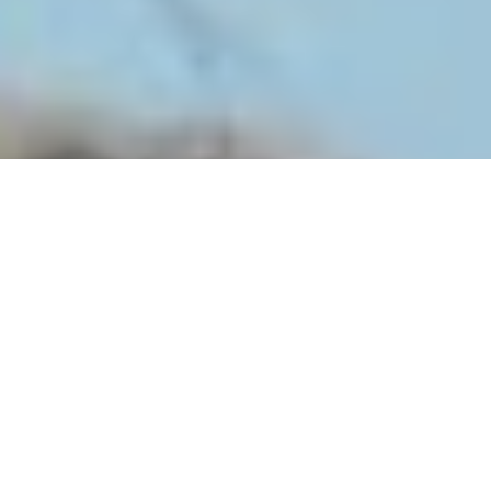
Liever bellen?
013 36 99 272
© Copyright 2023-2026 Doggies &More. Alle rechten
voorbehouden.
Wist je dat?
Onze trimsalon zó ingericht is dat je hond zich er
meteen thuis voelt? Zo ga jij met een gerust hart naar
huis en ervaart de hond geen stress.