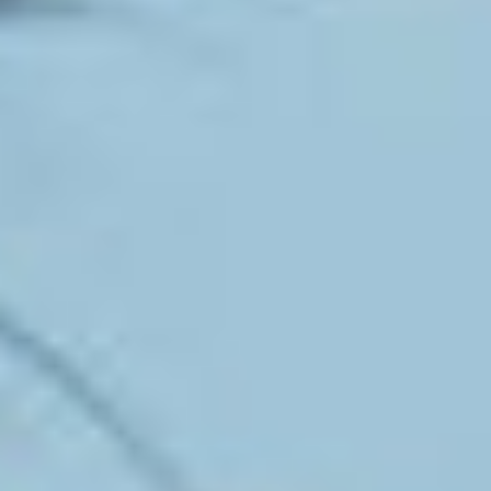
Uitlaatservice
Trimsalon
Reserveren